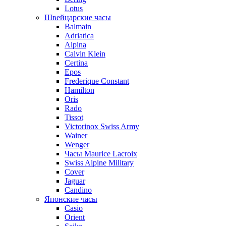
Lotus
Швейцарские часы
Balmain
Adriatica
Alpina
Calvin Klein
Certina
Epos
Frederique Constant
Hamilton
Oris
Rado
Tissot
Victorinox Swiss Army
Wainer
Wenger
Часы Maurice Lacroix
Swiss Alpine Military
Cover
Jaguar
Candino
Японские часы
Casio
Orient