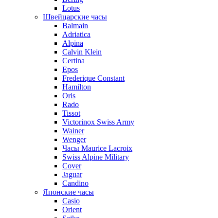
Lotus
Швейцарские часы
Balmain
Adriatica
Alpina
Calvin Klein
Certina
Epos
Frederique Constant
Hamilton
Oris
Rado
Tissot
Victorinox Swiss Army
Wainer
Wenger
Часы Maurice Lacroix
Swiss Alpine Military
Cover
Jaguar
Candino
Японские часы
Casio
Orient