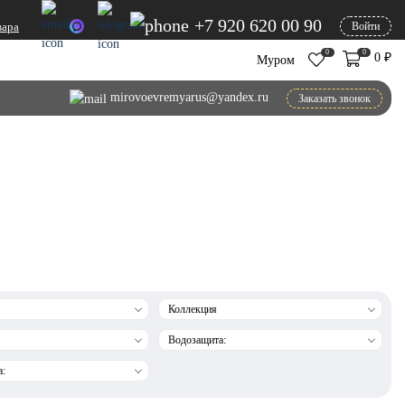
+7 920 620 00 90
вара
Войти
0
0
0
₽
Муром
mirovoevremyarus@yandex.ru
Заказать звонок
Коллекция
Водозащита:
а: