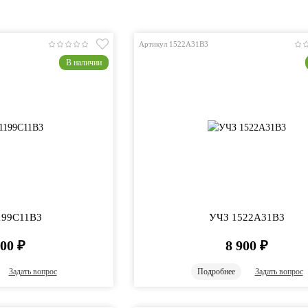
Артикул 1522A31B3
В наличии
1199C11B3
УЧЗ 1522A31B3
900
₽
8 900
₽
Задать вопрос
Подробнее
Задать вопрос