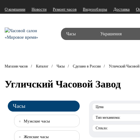
О компании
Новости
Ремонт часов
Видеообзоры
Доставка
О
Часы
Украшения
Магазин часов
Каталог
Часы
Сделано в России
Угличский Часовой
Угличский Часовой Завод
Часы
Цена
Тип механизма:
Мужские часы
Стекло:
Женские часы