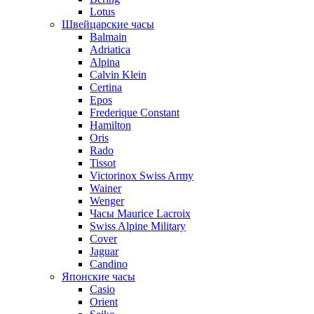
Lotus
Швейцарские часы
Balmain
Adriatica
Alpina
Calvin Klein
Certina
Epos
Frederique Constant
Hamilton
Oris
Rado
Tissot
Victorinox Swiss Army
Wainer
Wenger
Часы Maurice Lacroix
Swiss Alpine Military
Cover
Jaguar
Candino
Японские часы
Casio
Orient