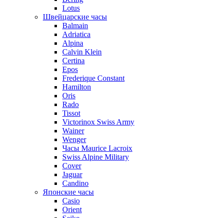
Lotus
Швейцарские часы
Balmain
Adriatica
Alpina
Calvin Klein
Certina
Epos
Frederique Constant
Hamilton
Oris
Rado
Tissot
Victorinox Swiss Army
Wainer
Wenger
Часы Maurice Lacroix
Swiss Alpine Military
Cover
Jaguar
Candino
Японские часы
Casio
Orient