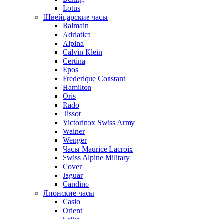
Lotus
Швейцарские часы
Balmain
Adriatica
Alpina
Calvin Klein
Certina
Epos
Frederique Constant
Hamilton
Oris
Rado
Tissot
Victorinox Swiss Army
Wainer
Wenger
Часы Maurice Lacroix
Swiss Alpine Military
Cover
Jaguar
Candino
Японские часы
Casio
Orient