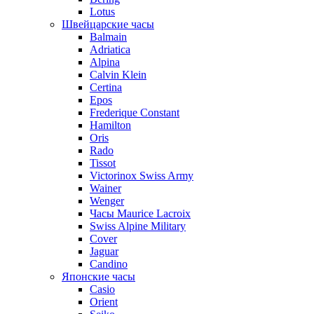
Lotus
Швейцарские часы
Balmain
Adriatica
Alpina
Calvin Klein
Certina
Epos
Frederique Constant
Hamilton
Oris
Rado
Tissot
Victorinox Swiss Army
Wainer
Wenger
Часы Maurice Lacroix
Swiss Alpine Military
Cover
Jaguar
Candino
Японские часы
Casio
Orient