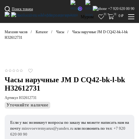
+7 920 620 00 90
Поиск товара
0
0
0
₽
Муром
Магазин часов
Каталог
Часы
Часы наручные JM D CQ42-bk-l-bk
H32612731
Часы наручные JM D CQ42-bk-l-bk
H32612731
Артикул H32612731
Уточняйте наличие
Если у вас возникнут вопросы по заказу вы можете написать нам на
почту
mirovoevremyarus@yandex.ru
или позвонить по тел:
+7 920
620 00 90