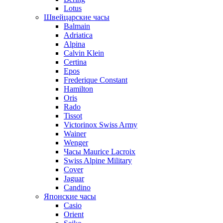
Lotus
Швейцарские часы
Balmain
Adriatica
Alpina
Calvin Klein
Certina
Epos
Frederique Constant
Hamilton
Oris
Rado
Tissot
Victorinox Swiss Army
Wainer
Wenger
Часы Maurice Lacroix
Swiss Alpine Military
Cover
Jaguar
Candino
Японские часы
Casio
Orient