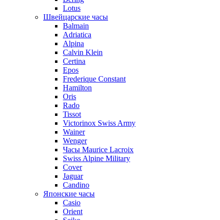
Lotus
Швейцарские часы
Balmain
Adriatica
Alpina
Calvin Klein
Certina
Epos
Frederique Constant
Hamilton
Oris
Rado
Tissot
Victorinox Swiss Army
Wainer
Wenger
Часы Maurice Lacroix
Swiss Alpine Military
Cover
Jaguar
Candino
Японские часы
Casio
Orient