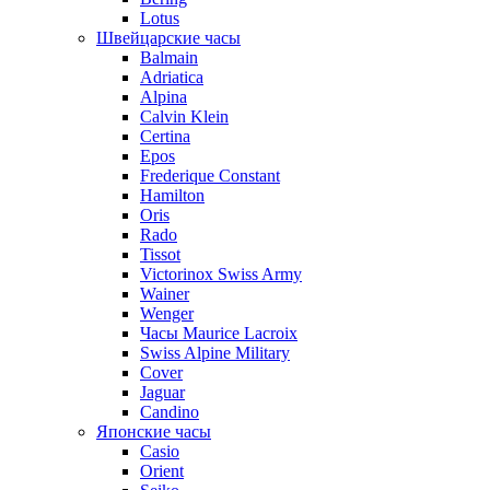
Lotus
Швейцарские часы
Balmain
Adriatica
Alpina
Calvin Klein
Certina
Epos
Frederique Constant
Hamilton
Oris
Rado
Tissot
Victorinox Swiss Army
Wainer
Wenger
Часы Maurice Lacroix
Swiss Alpine Military
Cover
Jaguar
Candino
Японские часы
Casio
Orient