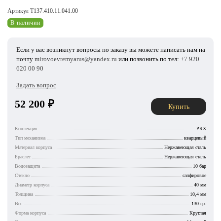
Артикул T137.410.11.041.00
В наличии
Если у вас возникнут вопросы по заказу вы можете написать нам на
почту
mirovoevremyarus@yandex.ru
или позвонить по тел:
+7 920
620 00 90
Задать вопрос
52 200
₽
Купить
Коллекция
PRX
Тип механизма
кварцевый
Материал корпуса
Нержавеющая сталь
Браслет
Нержавеющая сталь
Водозащита
10 бар
Стекло
сапфировое
Диаметр корпуса
40 мм
Толщина
10,4 мм
Вес
130 гр.
Форма корпуса
Круглая