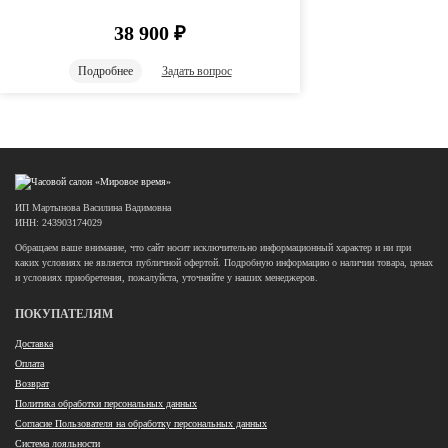
38 900
₽
Подробнее
Задать вопрос
ИП Мартынова Василина Вадимовна
ИНН: 243903174029
Обращаем ваше внимание, что сайт носит исключительно информационный характер и ни при
каких условиях не является публичной офертой. Подробную информацию о наличии товара, ценах
и условиях приобретения, пожалуйста, уточняйте у наших менеджеров.
ПОКУПАТЕЛЯМ
Доставка
Оплата
Возврат
Политика обработки персональных данных
Согласие Пользователя на обработку персональных данных
Система лояльности