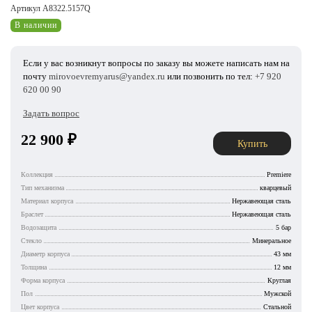
Артикул A8322.5157Q
В наличии
Если у вас возникнут вопросы по заказу вы можете написать нам на
почту
mirovoevremyarus@yandex.ru
или позвонить по тел:
+7 920
620 00 90
Задать вопрос
22 900
₽
Купить
Коллекция
Premiere
Тип механизма
кварцевый
Материал корпуса
Нержавеющая сталь
Браслет
Нержавеющая сталь
Водозащита
5 бар
Стекло
Минеральное
Диаметр корпуса
43 мм
Толщина
12 мм
Форма корпуса
Круглая
Пол
Мужской
Цвет корпуса
Стальной