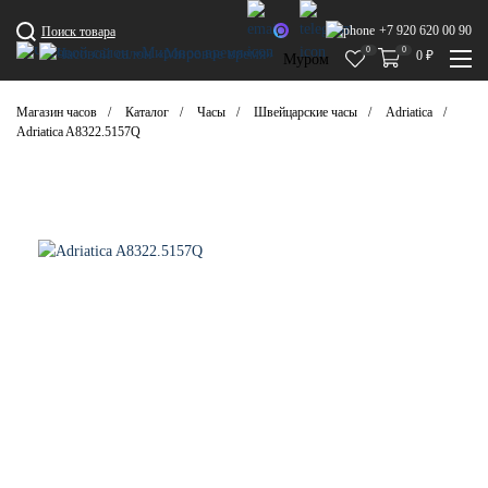
+7 920 620 00 90
Поиск товара
0
0
0
₽
Муром
Магазин часов
Каталог
Часы
Швейцарские часы
Adriatica
Adriatica A8322.5157Q