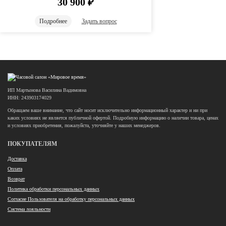
30 900
₽
Подробнее
Задать вопрос
ИП Мартынова Василина Вадимовна
ИНН: 243903174029
Обращаем ваше внимание, что сайт носит исключительно информационный характер и ни при
каких условиях не является публичной офертой. Подробную информацию о наличии товара, ценах
и условиях приобретения, пожалуйста, уточняйте у наших менеджеров.
ПОКУПАТЕЛЯМ
Доставка
Оплата
Возврат
Политика обработки персональных данных
Согласие Пользователя на обработку персональных данных
Система лояльности